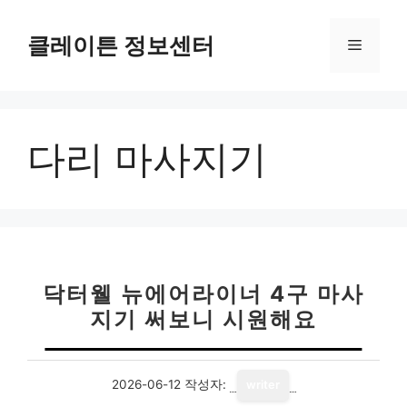
컨
텐
클레이튼 정보센터
메
츠
로
뉴
건
너
다리 마사지기
뛰
기
닥터웰 뉴에어라이너 4구 마사
지기 써보니 시원해요
2026-06-12
작성자:
writer