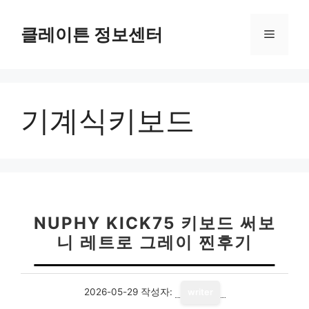
컨
텐
클레이튼 정보센터
메
츠
로
뉴
건
너
기계식키보드
뛰
기
NUPHY KICK75 키보드 써보
니 레트로 그레이 찐후기
2026-05-29
작성자:
writer