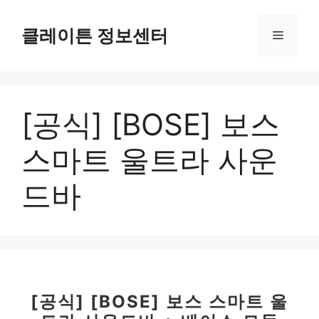
컨
텐
클레이튼 정보센터
메
츠
로
뉴
건
너
[공식] [BOSE] 보스
뛰
기
스마트 울트라 사운
드바
[공식] [BOSE] 보스 스마트 울