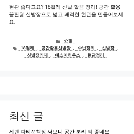
현관 좁다고요? 18켤레 신발 깔끔 정리! 공간 활용
끝판왕 신발장으로 넓고 쾌적한 현관을 만들어보세
요.
카
쇼핑
테
태
18켤레
,
공간활용신발장
,
수납정리
,
신발장
,
고
그
신발정리대
,
예스이하우스
,
현관정리
리
최신 글
세렌 파티션책장 써보니 공간 분리 딱 좋네요