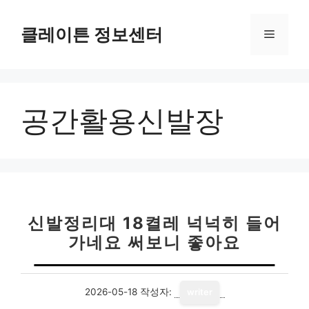
컨
텐
클레이튼 정보센터
메
츠
로
뉴
건
너
공간활용신발장
뛰
기
신발정리대 18켤레 넉넉히 들어
가네요 써보니 좋아요
2026-05-18
작성자:
writer