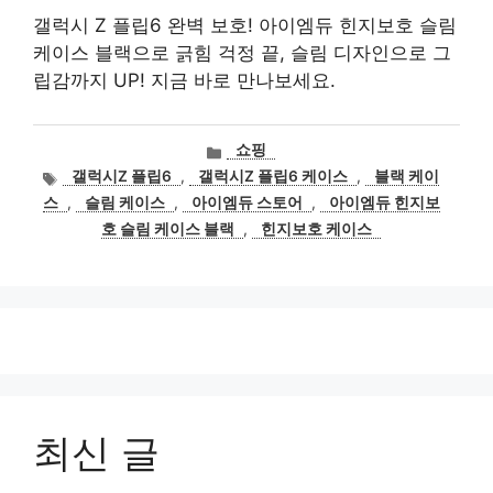
갤럭시 Z 플립6 완벽 보호! 아이엠듀 힌지보호 슬림
케이스 블랙으로 긁힘 걱정 끝, 슬림 디자인으로 그
립감까지 UP! 지금 바로 만나보세요.
카
쇼핑
테
태
갤럭시Z 플립6
,
갤럭시Z 플립6 케이스
,
블랙 케이
고
그
스
,
슬림 케이스
,
아이엠듀 스토어
,
아이엠듀 힌지보
리
호 슬림 케이스 블랙
,
힌지보호 케이스
최신 글