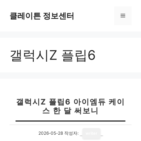
컨
텐
클레이튼 정보센터
메
츠
로
뉴
건
너
갤럭시Z 플립6
뛰
기
갤럭시Z 플립6 아이엠듀 케이
스 한 달 써보니
2026-05-28
작성자:
writer