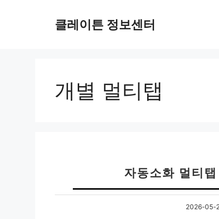
컨
텐
클레이튼 정보센터
츠
로
건
너
뛰
개별 멀티탭
기
자동소화 멀티탭
2026-05-