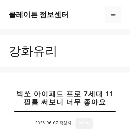
컨
텐
클레이튼 정보센터
메
츠
로
뉴
건
너
강화유리
뛰
기
빅쏘 아이패드 프로 7세대 11
필름 써보니 너무 좋아요
2026-06-07
작성자:
writer