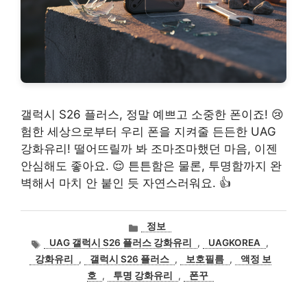
갤럭시 S26 플러스, 정말 예쁘고 소중한 폰이죠! 😢
험한 세상으로부터 우리 폰을 지켜줄 든든한 UAG
강화유리! 떨어뜨릴까 봐 조마조마했던 마음, 이젠
안심해도 좋아요. 😌 튼튼함은 물론, 투명함까지 완
벽해서 마치 안 붙인 듯 자연스러워요. 👍
카
정보
테
태
UAG 갤럭시 S26 플러스 강화유리
,
UAGKOREA
,
고
그
강화유리
,
갤럭시 S26 플러스
,
보호필름
,
액정 보
리
호
,
투명 강화유리
,
폰꾸