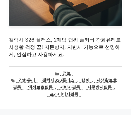
갤럭시 S26 플러스, 2매입 랩씨 풀커버 강화유리로
사생활 걱정 끝! 지문방지, 저반사 기능으로 선명하
게, 안심하고 사용하세요.
카
정보
테
태
강화유리
,
갤럭시S26플러스
,
랩씨
,
사생활보호
고
그
필름
,
액정보호필름
,
저반사필름
,
지문방지필름
,
리
프라이버시필름