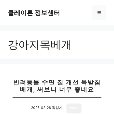
컨
텐
클레이튼 정보센터
메
츠
로
뉴
건
너
강아지목베개
뛰
기
반려동물 수면 질 개선 목받침
베개, 써보니 너무 좋네요
2026-02-28
작성자:
writer