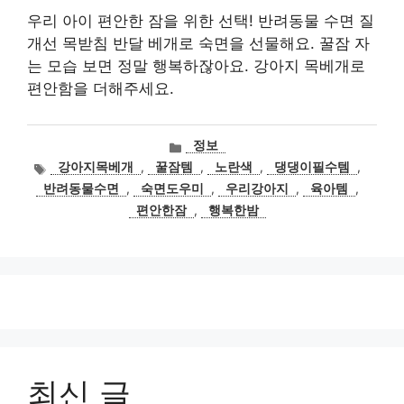
우리 아이 편안한 잠을 위한 선택! 반려동물 수면 질
개선 목받침 반달 베개로 숙면을 선물해요. 꿀잠 자
는 모습 보면 정말 행복하잖아요. 강아지 목베개로
편안함을 더해주세요.
카
정보
테
태
강아지목베개
,
꿀잠템
,
노란색
,
댕댕이필수템
,
고
그
반려동물수면
,
숙면도우미
,
우리강아지
,
육아템
,
리
편안한잠
,
행복한밤
최신 글