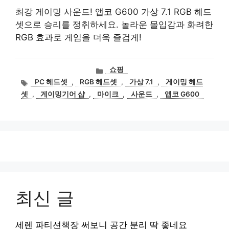
최강 게이밍 사운드! 앱코 G600 가상 7.1 RGB 헤드
셋으로 승리를 쟁취하세요. 놀라운 몰입감과 화려한
RGB 효과로 게임을 더욱 즐겁게!
카
쇼핑
테
태
PC 헤드셋
,
RGB 헤드셋
,
가상 7.1
,
게이밍 헤드
고
그
셋
,
게이밍기어 샵
,
마이크
,
사운드
,
앱코 G600
리
최신 글
세렌 파티션책장 써보니 공간 분리 딱 좋네요