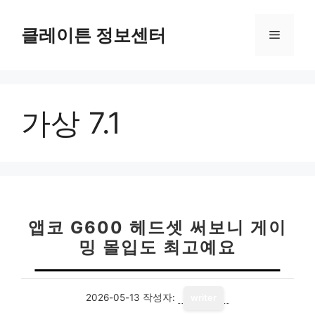
컨
텐
클레이튼 정보센터
메
츠
로
뉴
건
너
가상 7.1
뛰
기
앱코 G600 헤드셋 써보니 게이
밍 몰입도 최고예요
2026-05-13
작성자:
writer