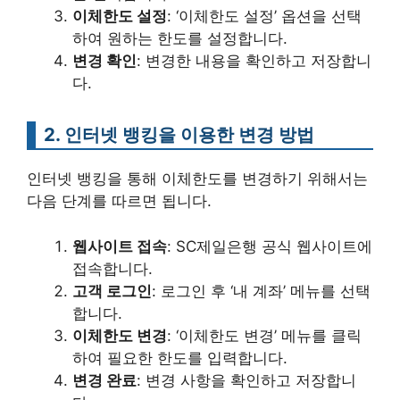
이체한도 설정
: ‘이체한도 설정’ 옵션을 선택
하여 원하는 한도를 설정합니다.
변경 확인
: 변경한 내용을 확인하고 저장합니
다.
2. 인터넷 뱅킹을 이용한 변경 방법
인터넷 뱅킹을 통해 이체한도를 변경하기 위해서는
다음 단계를 따르면 됩니다.
웹사이트 접속
: SC제일은행 공식 웹사이트에
접속합니다.
고객 로그인
: 로그인 후 ‘내 계좌’ 메뉴를 선택
합니다.
이체한도 변경
: ‘이체한도 변경’ 메뉴를 클릭
하여 필요한 한도를 입력합니다.
변경 완료
: 변경 사항을 확인하고 저장합니