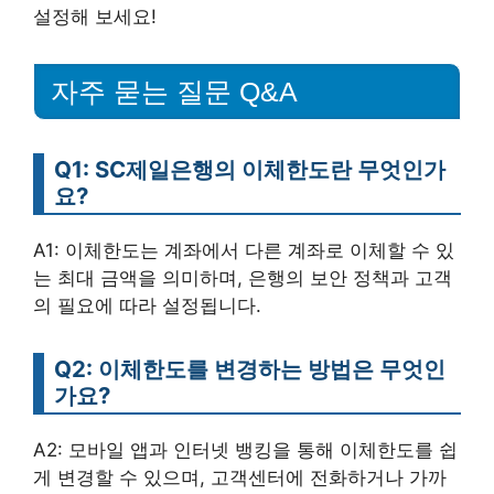
설정해 보세요!
자주 묻는 질문 Q&A
Q1: SC제일은행의 이체한도란 무엇인가
요?
A1: 이체한도는 계좌에서 다른 계좌로 이체할 수 있
는 최대 금액을 의미하며, 은행의 보안 정책과 고객
의 필요에 따라 설정됩니다.
Q2: 이체한도를 변경하는 방법은 무엇인
가요?
A2: 모바일 앱과 인터넷 뱅킹을 통해 이체한도를 쉽
게 변경할 수 있으며, 고객센터에 전화하거나 가까