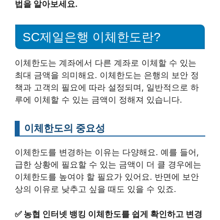
법을 알아보세요.
SC제일은행 이체한도란?
이체한도는 계좌에서 다른 계좌로 이체할 수 있는
최대 금액을 의미해요. 이체한도는 은행의 보안 정
책과 고객의 필요에 따라 설정되며, 일반적으로 하
루에 이체할 수 있는 금액이 정해져 있습니다.
이체한도의 중요성
이체한도를 변경하는 이유는 다양해요. 예를 들어,
급한 상황에 필요할 수 있는 금액이 더 클 경우에는
이체한도를 높여야 할 필요가 있어요. 반면에 보안
상의 이유로 낮추고 싶을 때도 있을 수 있죠.
✅
농협 인터넷 뱅킹 이체한도를 쉽게 확인하고 변경