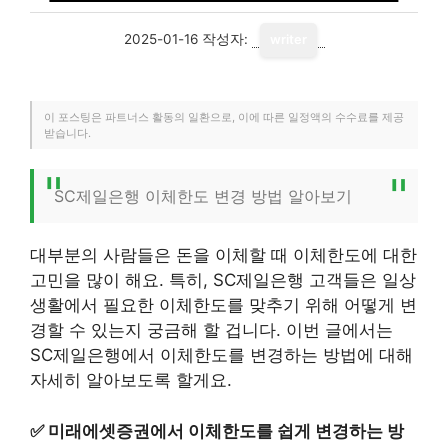
2025-01-16
작성자:
writer
이 포스팅은 파트너스 활동의 일환으로, 이에 따른 일정액의 수수료를 제공
받습니다.
SC제일은행 이체한도 변경 방법 알아보기
대부분의 사람들은 돈을 이체할 때 이체한도에 대한
고민을 많이 해요. 특히, SC제일은행 고객들은 일상
생활에서 필요한 이체한도를 맞추기 위해 어떻게 변
경할 수 있는지 궁금해 할 겁니다. 이번 글에서는
SC제일은행에서 이체한도를 변경하는 방법에 대해
자세히 알아보도록 할게요.
✅
미래에셋증권에서 이체한도를 쉽게 변경하는 방