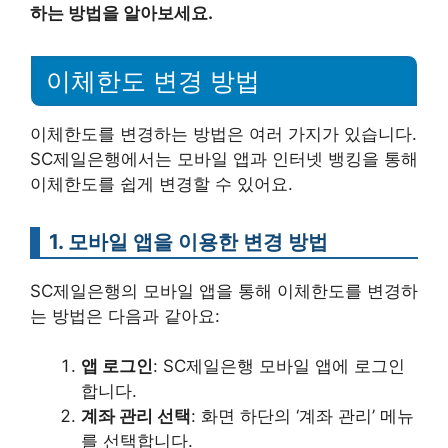
하는 방법을 알아보세요.
이체한도 변경 방법
이체한도를 변경하는 방법은 여러 가지가 있습니다.
SC제일은행에서는 모바일 앱과 인터넷 뱅킹을 통해
이체한도를 쉽게 변경할 수 있어요.
1. 모바일 앱을 이용한 변경 방법
SC제일은행의 모바일 앱을 통해 이체한도를 변경하
는 방법은 다음과 같아요:
앱 로그인
: SC제일은행 모바일 앱에 로그인
합니다.
계좌 관리 선택
: 화면 하단의 ‘계좌 관리’ 메뉴
를 선택합니다.