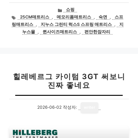
카
쇼핑
테
태
25CM매트리스
,
메모리폼매트리스
,
숙면
,
스프
고
그
링매트리스
,
지누스 그린티 럭스S 스프링 매트리스
,
지
리
누스몰
,
퀸사이즈매트리스
,
편안한잠자리
힐레베르그 카이텀 3GT 써보니
진짜 좋네요
2026-06-02
작성자:
writer