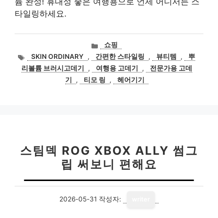
륨 완성! 휴대성 좋은 여행용으로 언제 어디서든 스
타일링하세요.
카
쇼핑
테
태
SKIN ORDINARY
,
간편한 스타일링
,
뷰티템
,
뿌
고
그
리볼륨 브러시고데기
,
여행용 고데기
,
전문가용 고데
리
기
,
티모 링
,
헤어기기
스팀덱 ROG XBOX ALLY 썸그
립 써보니 편해요
2026-05-31
작성자:
writer