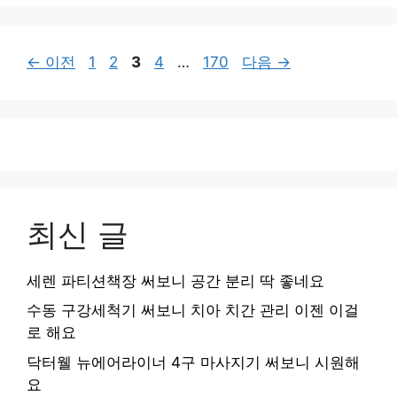
페
페
페
페
페
←
이전
1
2
3
4
…
170
다음
→
이
이
이
이
이
지
지
지
지
지
최신 글
세렌 파티션책장 써보니 공간 분리 딱 좋네요
수동 구강세척기 써보니 치아 치간 관리 이젠 이걸
로 해요
닥터웰 뉴에어라이너 4구 마사지기 써보니 시원해
요