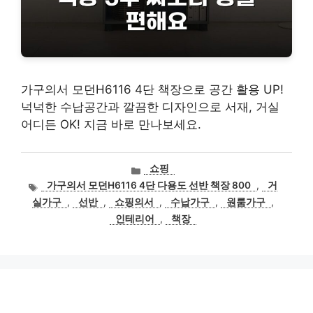
가구의서 모던H6116 4단 책장으로 공간 활용 UP!
넉넉한 수납공간과 깔끔한 디자인으로 서재, 거실
어디든 OK! 지금 바로 만나보세요.
카
쇼핑
테
태
가구의서 모던H6116 4단 다용도 선반 책장 800
,
거
고
그
실가구
,
선반
,
쇼핑의서
,
수납가구
,
원룸가구
,
리
인테리어
,
책장