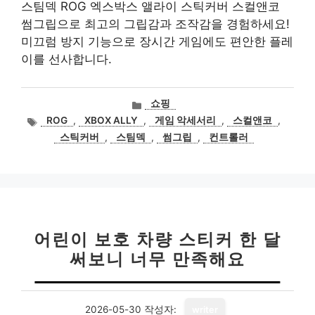
스팀덱 ROG 엑스박스 앨라이 스틱커버 스컬앤코
썸그립으로 최고의 그립감과 조작감을 경험하세요!
미끄럼 방지 기능으로 장시간 게임에도 편안한 플레
이를 선사합니다.
카
쇼핑
테
태
ROG
,
XBOX ALLY
,
게임 악세서리
,
스컬앤코
,
고
그
스틱커버
,
스팀덱
,
썸그립
,
컨트롤러
리
어린이 보호 차량 스티커 한 달
써보니 너무 만족해요
2026-05-30
작성자:
writer