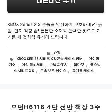
XBOX Series X S 콘솔을 안전하게 보호하세요! 긁
힘, 먼지 걱정 끝! 튼튼한 소재와 완벽한 핏으로 기
기를 새 것처럼 유지해 드립니다.
카
쇼핑
테
태
XBOX SERIES 시리즈 X S 콘솔 케이스 커버
,
게이밍
고
그
기어
,
게임 액세서리
,
수납 파우치
,
업마켓
,
엑스박
리
스 시리즈 X S
,
콘솔 보호 케이스
,
휴대용 케이스
모던H6116 4단 선반 책장 3주