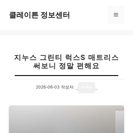
컨
텐
클레이튼 정보센터
메
츠
로
뉴
건
너
뛰
기
지누스 그린티 럭스S 매트리스
써보니 정말 편해요
2026-06-03
작성자:
writer