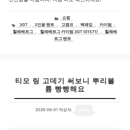
카
쇼핑
테
태
3GT
,
3인용 텐트
,
고캠프
,
백패킹
,
카이텀
,
고
그
힐레베르그
,
힐레베르그 카이텀 3GT (01571)
,
힐레베
리
르그 텐트
티모 링 고데기 써보니 뿌리볼
륨 빵빵해요
2026-06-01
작성자:
writer