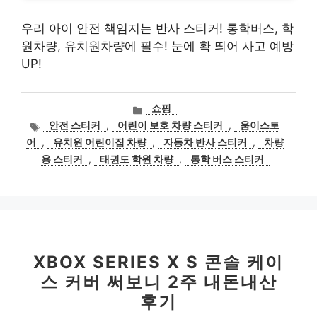
우리 아이 안전 책임지는 반사 스티커! 통학버스, 학
원차량, 유치원차량에 필수! 눈에 확 띄어 사고 예방
UP!
카
쇼핑
테
태
안전 스티커
,
어린이 보호 차량 스티커
,
움이스토
고
그
어
,
유치원 어린이집 차량
,
자동차 반사 스티커
,
차량
리
용 스티커
,
태권도 학원 차량
,
통학 버스 스티커
XBOX SERIES X S 콘솔 케이
스 커버 써보니 2주 내돈내산
후기