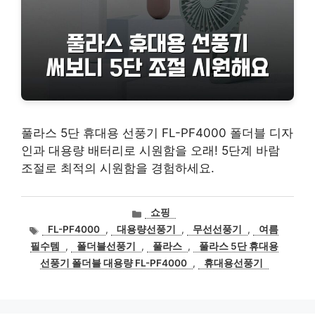
풀라스 5단 휴대용 선풍기 FL-PF4000 폴더블 디자
인과 대용량 배터리로 시원함을 오래! 5단계 바람
조절로 최적의 시원함을 경험하세요.
카
쇼핑
테
태
FL-PF4000
,
대용량선풍기
,
무선선풍기
,
여름
고
그
필수템
,
폴더블선풍기
,
풀라스
,
풀라스 5단 휴대용
리
선풍기 폴더블 대용량 FL-PF4000
,
휴대용선풍기