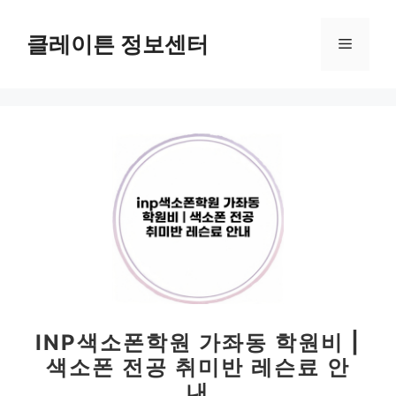
컨
텐
클레이튼 정보센터
메
츠
로
뉴
건
너
뛰
기
INP색소폰학원 가좌동 학원비 |
색소폰 전공 취미반 레슨료 안
내