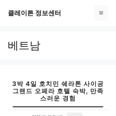
컨
텐
클레이튼 정보센터
메
츠
로
뉴
건
너
베트남
뛰
기
3박 4일 호치민 쉐라톤 사이공
그랜드 오페라 호텔 숙박, 만족
스러운 경험