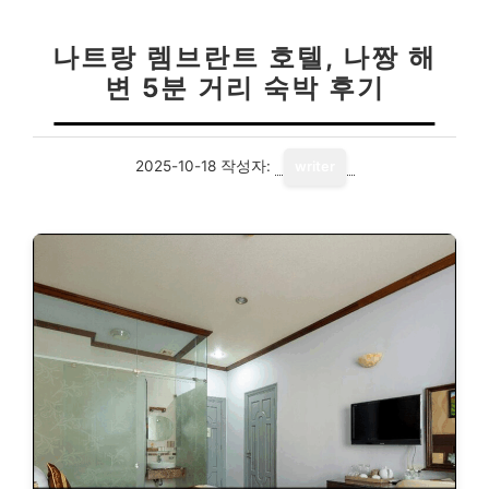
나트랑 렘브란트 호텔, 나짱 해
변 5분 거리 숙박 후기
2025-10-18
작성자:
writer