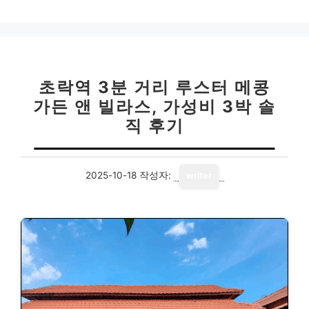
고
리
초락역 3분 거리 루스터 메콩
가든 앤 빌라스, 가성비 3박 솔
직 후기
2025-10-18
작성자:
writer