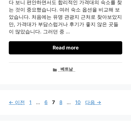
다 보니 편안하면서도 합리적인 가격대의 숙소를 찾
는 것이 중요했습니다. 여러 숙소 옵션을 비교해 보
았습니다. 처음에는 유명 관광지 근처로 찾아보았지
만, 가격대가 부담스럽거나 후기가 좋지 않은 곳들
이 많았습니다. 그러던 중 …
Read more
카
베트남
테
고
리
페
페
페
페
페
←
이전
1
…
6
7
8
…
10
다음
→
이
이
이
이
이
지
지
지
지
지