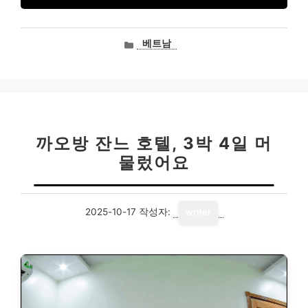
카
베트남
테
고
리
까오방 잔느 호텔, 3박 4일 머
물렀어요
2025-10-17
작성자:
writer