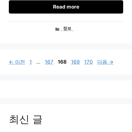
Read more
카
정보
테
고
리
페
페
페
페
페
←
이전
1
…
167
168
169
170
다음
→
이
이
이
이
이
지
지
지
지
지
최신 글