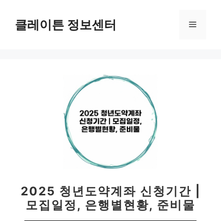
컨
텐
클레이튼 정보센터
메
츠
로
뉴
건
너
뛰
기
2025 청년도약계좌 신청기간 |
모집일정, 은행별현황, 준비물