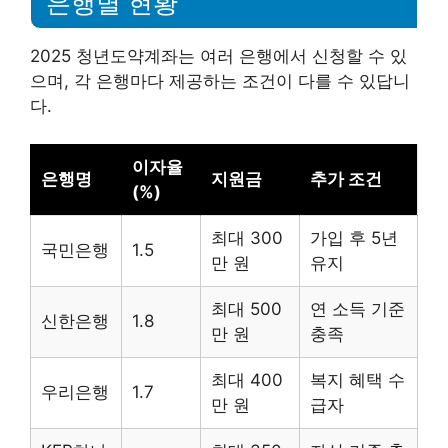
은행별 현황
2025 청년도약계좌는 여러 은행에서 신청할 수 있
으며, 각 은행마다 제공하는 조건이 다를 수 있답니
다.
이자율
은행명
지원금
추가 조건
(%)
최대 300
가입 후 5년
국민은행
1.5
만 원
유지
최대 500
연 소득 기준
신한은행
1.8
만 원
충족
최대 400
복지 혜택 수
우리은행
1.7
만 원
급자