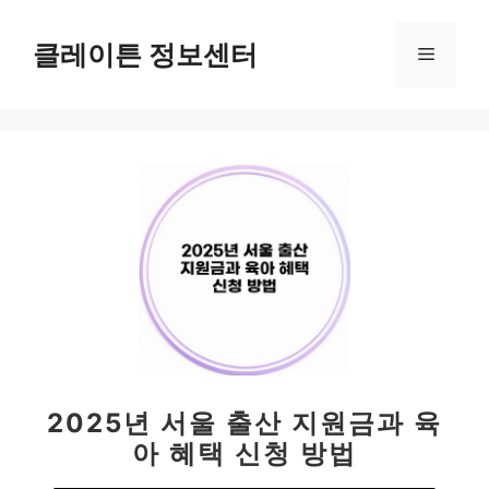
컨
텐
클레이튼 정보센터
메
츠
로
뉴
건
너
뛰
기
2025년 서울 출산 지원금과 육
아 혜택 신청 방법