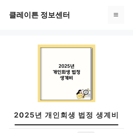
컨
텐
클레이튼 정보센터
메
츠
로
뉴
건
너
뛰
기
2025년 개인회생 법정 생계비