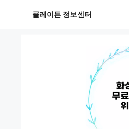
컨
텐
클레이튼 정보센터
츠
로
건
너
뛰
기