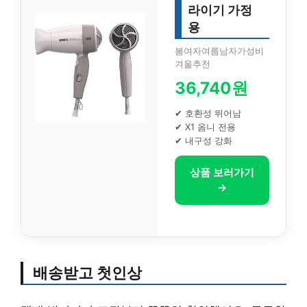
라이기 가정
용
봄여자여름남자가성비
겨울추천
36,740원
✔ 호환성 뛰어남
✔ X1 옴니 전용
✔ 내구성 강화
상품 보러가기
→
배송받고 첫인상