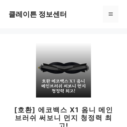
컨
텐
클레이튼 정보센터
메
츠
로
뉴
건
너
뛰
기
[호환] 에코백스 X1 옴니 메인
브러쉬 써보니 먼지 청정력 최
고!