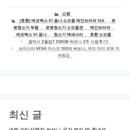
카
쇼핑
테
태
[호환] 에코백스 X1 옴니 소모품 메인브러쉬 1EA
,
로
고
그
봇청소기 부품
,
로봇청소기 소모품관
,
메인브러쉬
,
리
에코백스 X1 옴니
,
청소기 액세서리
,
호환 소모품
갤럭시 Z플립7 256GB 써보니 2주 사용후기!
브이스타 KF94 마스크 100매 써보니, 우리 아이 피부 지
켜줘요
최신 글
세렌 파티션책장 써보니 공간 분리 딱 좋네요