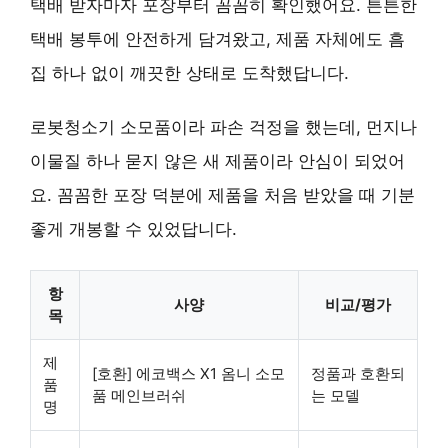
택배 받자마자 포장부터 꼼꼼히 확인했어요. 튼튼한
택배 봉투에 안전하게 담겨왔고, 제품 자체에도 흠
집 하나 없이 깨끗한 상태로 도착했답니다.
로봇청소기 소모품이라 파손 걱정을 했는데, 먼지나
이물질 하나 묻지 않은 새 제품이라 안심이 되었어
요. 꼼꼼한 포장 덕분에 제품을 처음 받았을 때 기분
좋게 개봉할 수 있었답니다.
항
사양
비교/평가
목
제
[호환] 에코백스 X1 옴니 소모
정품과 호환되
품
품 메인브러쉬
는 모델
명