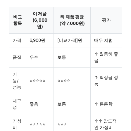
이 제품
비교
타 제품 평균
(6,900
평가
항목
(약 7,000원)
원)
가격
6,900원
[비교가격]원
매우 저렴
↑ 월등히 좋
품질
우수
보통
음
기
↑ 최상급 성
능/
⭐⭐⭐⭐⭐
⭐⭐⭐⭐
능
성능
내구
좋음
보통
↑ 튼튼함
성
가성
↑↑ 압도적
⭐⭐⭐⭐⭐
⭐⭐⭐
비
인 가성비