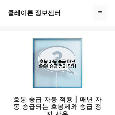
컨
텐
클레이튼 정보센터
메
츠
로
뉴
건
너
뛰
기
호봉 승급 자동 적용 | 매년 자
동 승급되는 호봉제와 승급 정
지 사유