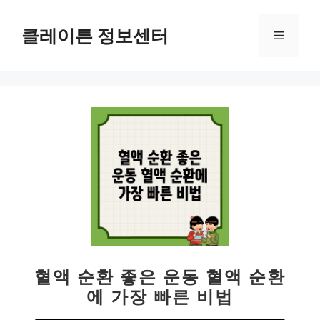
컨
텐
클레이튼 정보센터
메
츠
로
뉴
건
너
뛰
기
혈액 순환 좋은 운동 혈액 순환
에 가장 빠른 비법