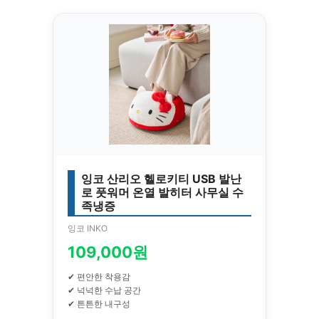
잉코 산리오 헬로키티 USB 발난
로 풋워머 온열 발히터 사무실 수
족냉증
잉코 INKO
109,000원
✔ 편안한 착용감
✔ 넉넉한 수납 공간
✔ 튼튼한 내구성