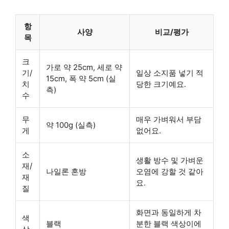
항
사양
비교/평가
목
크
가로 약 25cm, 세로 약
기/
일상 소지품 넣기 적
15cm, 폭 약 5cm (실
치
당한 크기예요.
측)
수
무
매우 가벼워서 부담
약 100g (실측)
게
없어요.
소
생활 방수 및 가벼운
재/
나일론 혼방
오염에 강할 것 같아
재
요.
질
화면과 동일하게 차
색
블랙
분한 블랙 색상이에