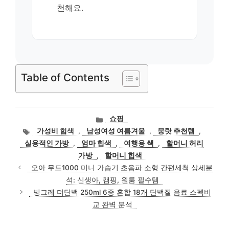
천해요.
Table of Contents
카
쇼핑
테
태
가성비 힙색
,
남성여성 여름겨울
,
뭉랏 추천템
,
고
그
실용적인 가방
,
엄마 힙색
,
여행용 쌕
,
할머니 허리
리
가방
,
할머니 힙색
오아 무드1000 미니 가습기 초음파 소형 간편세척 상세분
석: 신생아, 캠핑, 원룸 필수템
빙그레 더단백 250ml 6종 혼합 18개 단백질 음료 스펙비
교 완벽 분석