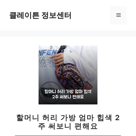
컨
텐
클레이튼 정보센터
메
츠
로
뉴
건
너
뛰
기
할머니 허리 가방 엄마 힙색 2
주 써보니 편해요