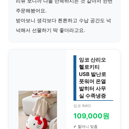
리뷰 보니까 다들 만족하시는 것 같아서 한번
주문해봤어요.
받아보니 생각보다 튼튼하고 수납 공간도 넉
넉해서 선물하기 딱 좋더라고요.
잉코 산리오
헬로키티
USB 발난로
풋워머 온열
발히터 사무
실 수족냉증
잉코 INKO
109,000원
✔ 할머니 맞춤