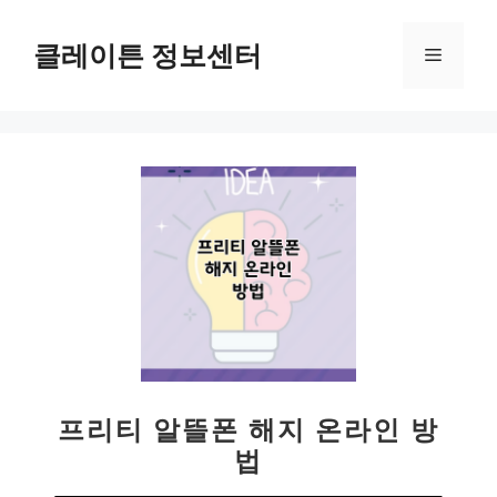
컨
텐
클레이튼 정보센터
메
츠
로
뉴
건
너
뛰
기
프리티 알뜰폰 해지 온라인 방
법