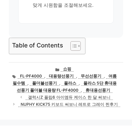
맞게 시원함을 조절해보세요.
Table of Contents
카
쇼핑
테
태
FL-PF4000
,
대용량선풍기
,
무선선풍기
,
여름
고
그
필수템
,
폴더블선풍기
,
풀라스
,
풀라스 5단 휴대용
리
선풍기 폴더블 대용량 FL-PF4000
,
휴대용선풍기
갤럭시Z 플립6 아이엠듀 케이스 한 달 써보니
NUPHY KICK75 키보드 써보니 레트로 그레이 찐후기