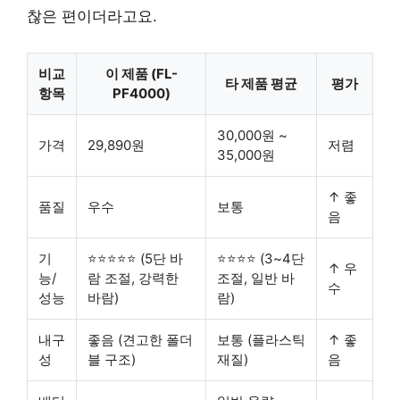
찮은 편이더라고요.
비교
이 제품 (FL-
타 제품 평균
평가
항목
PF4000)
30,000원 ~
가격
29,890원
저렴
35,000원
↑ 좋
품질
우수
보통
음
기
⭐⭐⭐⭐⭐ (5단 바
⭐⭐⭐⭐ (3~4단
↑ 우
능/
람 조절, 강력한
조절, 일반 바
수
성능
바람)
람)
내구
좋음 (견고한 폴더
보통 (플라스틱
↑ 좋
성
블 구조)
재질)
음