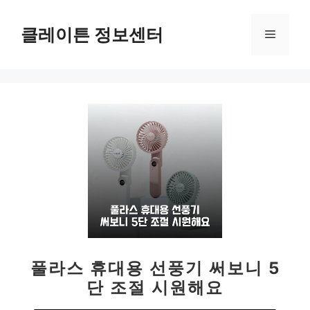
컨
텐
클레이튼 정보센터
메
츠
로
뉴
건
너
뛰
기
풀라스 휴대용 선풍기 써보니 5
단 조절 시원해요