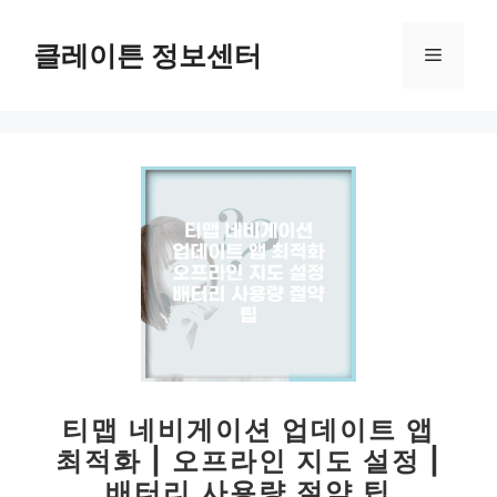
컨
텐
클레이튼 정보센터
메
츠
로
뉴
건
너
뛰
기
티맵 네비게이션 업데이트 앱
최적화 | 오프라인 지도 설정 |
배터리 사용량 절약 팁