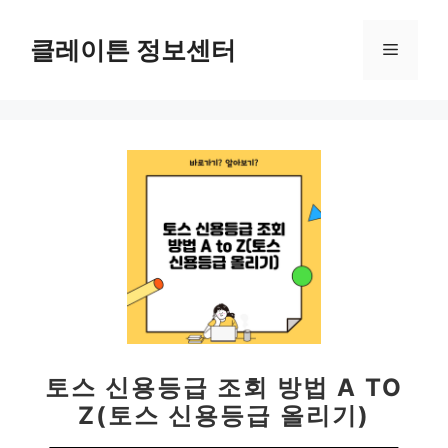
컨
텐
클레이튼 정보센터
메
츠
로
뉴
건
너
뛰
기
토스 신용등급 조회 방법 A TO
Z(토스 신용등급 올리기)