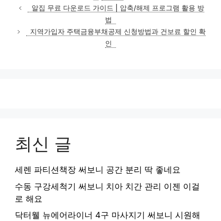
테
알집 무료 다운로드 가이드 | 압축/해제 프로그램 활용 방
고
법
리
지역가입자 주택금융부채공제 신청방법과 건보료 할인 확
인
최신 글
세렌 파티션책장 써보니 공간 분리 딱 좋네요
수동 구강세척기 써보니 치아 치간 관리 이젠 이걸
로 해요
닥터웰 뉴에어라이너 4구 마사지기 써보니 시원해