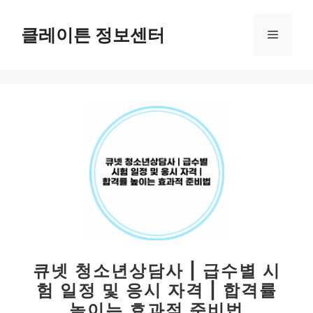
컨
텐
클레이튼 정보센터
메
츠
로
뉴
건
너
뛰
기
큐넷 청소년상담사 | 급수별 시
험 일정 및 응시 자격 | 합격률
높이는 효과적 준비법