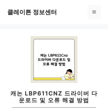
컨
텐
클레이튼 정보센터
메
츠
로
뉴
건
너
뛰
기
캐논 LBP611CNZ 드라이버 다
운로드 및 오류 해결 방법