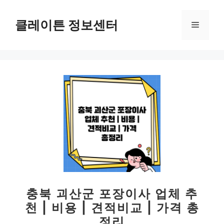
컨
텐
클레이튼 정보센터
메
츠
로
뉴
건
너
뛰
기
충북 괴산군 포장이사 업체 추
천 | 비용 | 견적비교 | 가격 총
정리