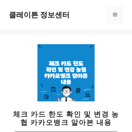
컨
텐
클레이튼 정보센터
메
츠
로
뉴
건
너
뛰
기
체크 카드 한도 확인 및 변경 농
협 카카오뱅크 알아본 내용