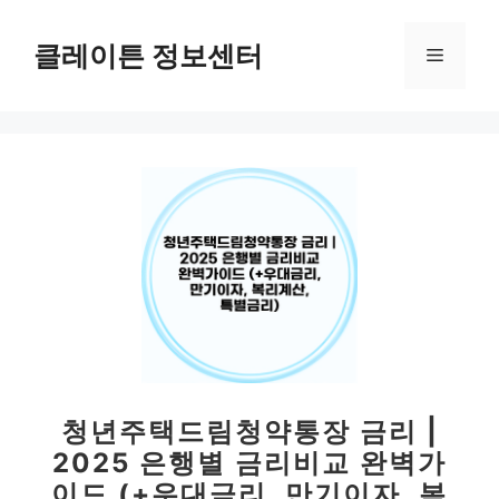
컨
텐
클레이튼 정보센터
메
츠
로
뉴
건
너
뛰
기
청년주택드림청약통장 금리 |
2025 은행별 금리비교 완벽가
이드 (+우대금리, 만기이자, 복