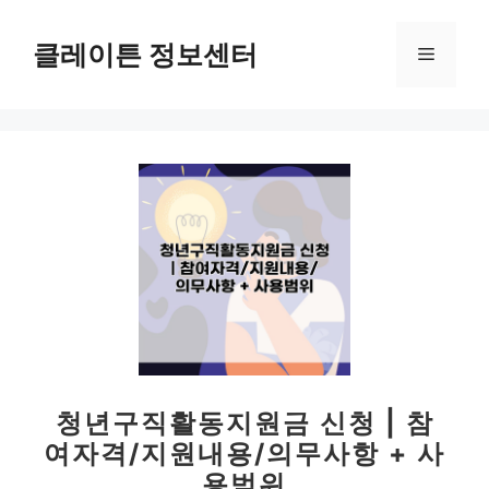
컨
텐
클레이튼 정보센터
메
츠
로
뉴
건
너
뛰
기
청년구직활동지원금 신청 | 참
여자격/지원내용/의무사항 + 사
용범위