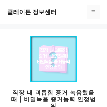
컨
텐
클레이튼 정보센터
메
츠
로
뉴
건
너
뛰
기
직장 내 괴롭힘 증거 녹음했을
때 | 비밀녹음 증거능력 인정범
위