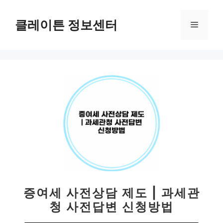
컨
텐
클레이튼 정보센터
메
츠
로
뉴
건
너
뛰
기
증여세 사전상담 제도 | 과세관
청 사전답변 신청방법