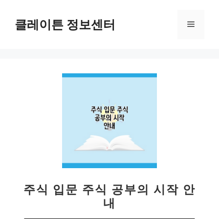
컨
텐
클레이튼 정보센터
메
츠
로
뉴
건
너
뛰
기
주식 입문 주식 공부의 시작 안
내