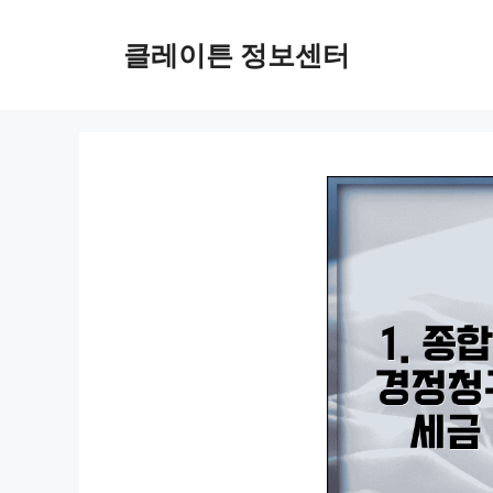
컨
텐
클레이튼 정보센터
츠
로
건
너
뛰
기