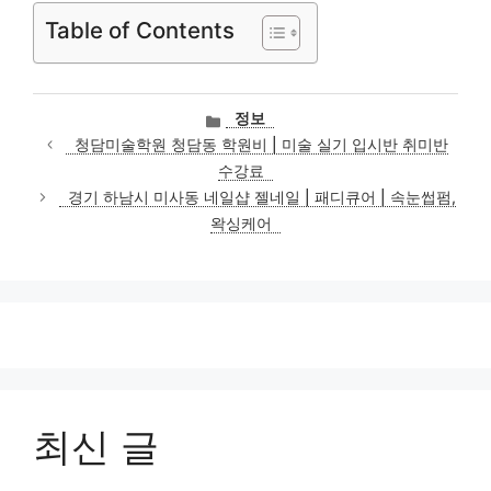
Table of Contents
카
정보
테
청담미술학원 청담동 학원비 | 미술 실기 입시반 취미반
고
수강료
리
경기 하남시 미사동 네일샵 젤네일 | 패디큐어 | 속눈썹펌,
왁싱케어
최신 글