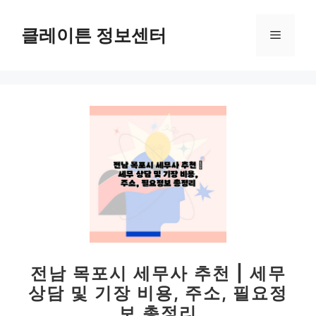
컨
텐
클레이튼 정보센터
메
츠
로
뉴
건
너
뛰
기
전남 목포시 세무사 추천 | 세무
상담 및 기장 비용, 주소, 필요정
보 총정리