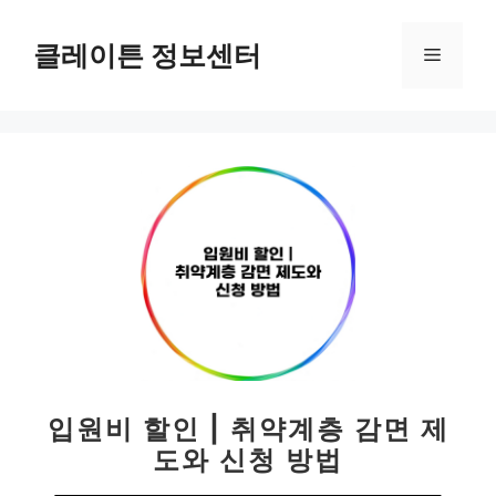
컨
텐
클레이튼 정보센터
메
츠
로
뉴
건
너
뛰
기
입원비 할인 | 취약계층 감면 제
도와 신청 방법