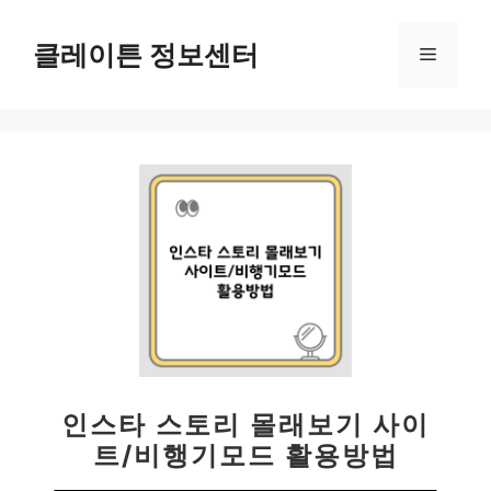
컨
텐
클레이튼 정보센터
메
츠
로
뉴
건
너
뛰
기
인스타 스토리 몰래보기 사이
트/비행기모드 활용방법