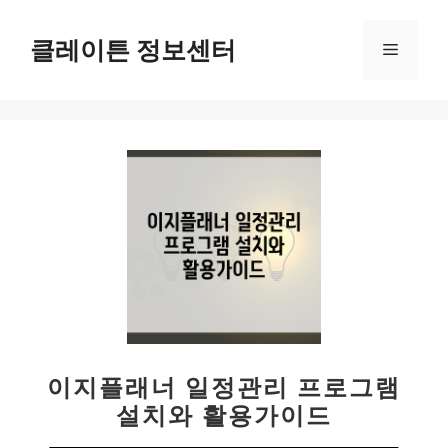
컨
텐
클레이튼 정보센터
메
츠
로
뉴
건
너
뛰
기
이지플래너 일정관리 프로그램
설치와 활용가이드