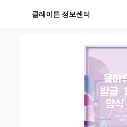
컨
텐
클레이튼 정보센터
츠
로
건
너
뛰
기