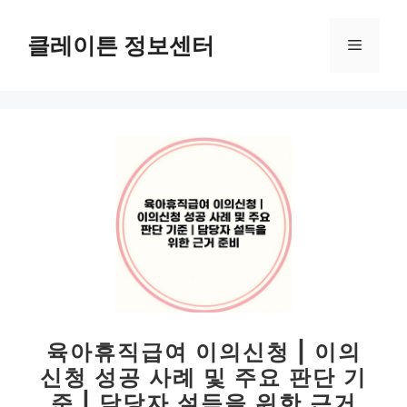
컨
텐
클레이튼 정보센터
메
츠
로
뉴
건
너
뛰
기
육아휴직급여 이의신청 | 이의
신청 성공 사례 및 주요 판단 기
준 | 담당자 설득을 위한 근거