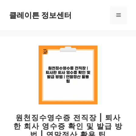
컨
텐
클레이튼 정보센터
메
츠
로
뉴
건
너
뛰
기
원천징수영수증 전직장 | 퇴사
한 회사 영수증 확인 및 발급 방
법 | 연말정산 활용 팁