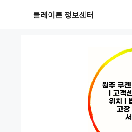
컨
텐
클레이튼 정보센터
츠
로
건
너
뛰
기