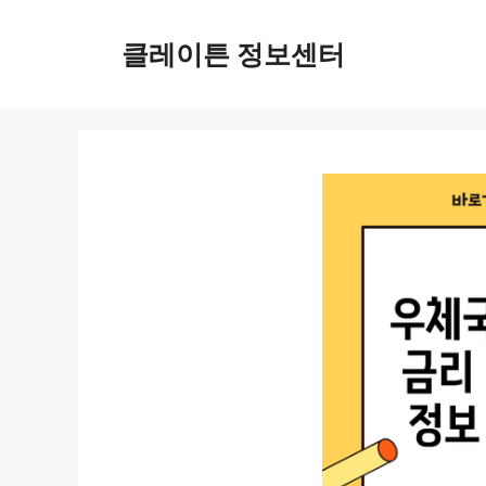
컨
텐
클레이튼 정보센터
츠
로
건
너
뛰
기