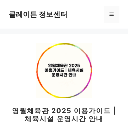
컨
텐
클레이튼 정보센터
메
츠
로
뉴
건
너
뛰
기
영월체육관 2025 이용가이드 |
체육시설 운영시간 안내