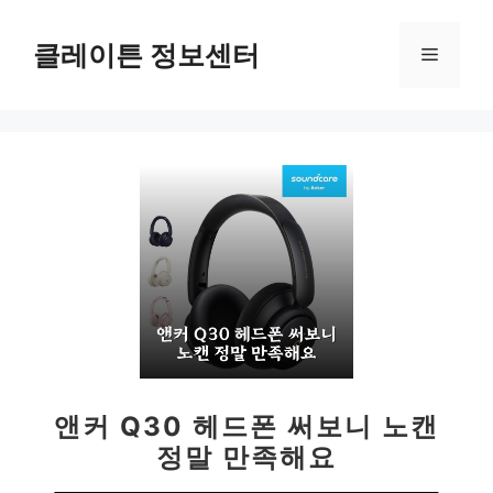
컨
텐
클레이튼 정보센터
메
츠
로
뉴
건
너
뛰
기
앤커 Q30 헤드폰 써보니 노캔
정말 만족해요