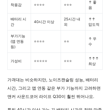
↑ 좋
착용감
⭐⭐⭐⭐
⭐⭐⭐
음
배터리 시
25시간 내
↑↑
40시간 이상
간
외
압도적
부가기능
↑ 우
(앱 연동
⭐⭐⭐⭐
⭐⭐
수
등)
↑↑↑
가성비
⭐⭐⭐⭐⭐
⭐⭐⭐
최상
가격대는 비슷하지만, 노이즈캔슬링 성능, 배터리
시간, 그리고 앱 연동 같은 부가 기능까지 고려하면
앤커 사운드코어 라이프 Q30이 훨씬 뛰어나요.
특히
40시간 이상 가는 긴 배터리 시간
은 정말 만족