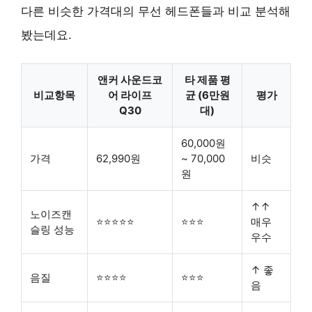
다른 비슷한 가격대의 무선 헤드폰들과 비교 분석해
봤는데요.
앤커 사운드코
타 제품 평
비교항목
어 라이프
균 (6만원
평가
Q30
대)
60,000원
가격
62,990원
~ 70,000
비슷
원
↑↑
노이즈캔
⭐⭐⭐⭐⭐
⭐⭐⭐
매우
슬링 성능
우수
↑ 좋
음질
⭐⭐⭐⭐
⭐⭐⭐
음