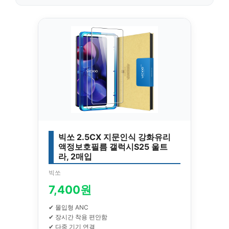
빅쏘 2.5CX 지문인식 강화유리
액정보호필름 갤럭시S25 울트
라, 2매입
빅쏘
7,400원
✔ 몰입형 ANC
✔ 장시간 착용 편안함
✔ 다중 기기 연결