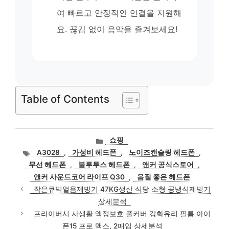
여 빠르고 안정적인 연결을 지원해
요. 끊김 없이 음악을 즐겨보세요!
Table of Contents
카
쇼핑
테
태
A3028
,
가성비 헤드폰
,
노이즈캔슬링 헤드폰
,
고
그
무선 헤드폰
,
블루투스 헤드폰
,
앤커 공식스토어
,
리
앤커 사운드코어 라이프 Q30
,
음질 좋은 헤드폰
작은큐빅얼음제빙기 47KG생산 식당 소형 공냉식제빙기
상세분석
프라이버시 사생활 액정보호 풀커버 강화유리 필름 아이
폰15 프로 맥스, 2매입 상세분석