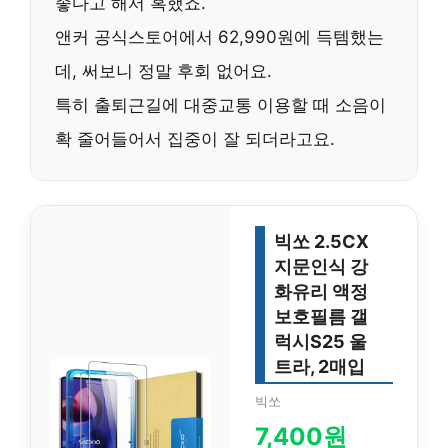
좋다고 해서 혹했죠.
앤커 공식스토어에서 62,990원에 득템했는
데, 써보니 정말 후회 없어요.
특히 출퇴근길에 대중교통 이용할 때 소음이
확 줄어들어서 집중이 잘 되더라고요.
빅쏘 2.5CX
지문인식 강
화유리 액정
보호필름 갤
럭시S25 울
트라, 2매입
빅쏘
7,400원