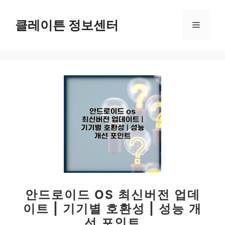
컨
텐
클레이튼 정보센터
메
츠
로
뉴
건
너
뛰
기
안드로이드 OS 최신버전 업데
이트 | 기기별 호환성 | 성능 개
선 포인트