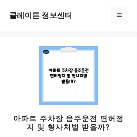
컨
텐
클레이튼 정보센터
메
츠
로
뉴
건
너
뛰
기
아파트 주차장 음주운전 면허정
지 및 형사처벌 받을까?