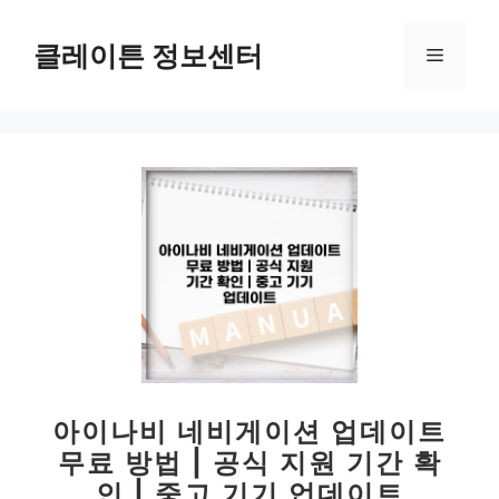
컨
텐
클레이튼 정보센터
메
츠
로
뉴
건
너
뛰
기
아이나비 네비게이션 업데이트
무료 방법 | 공식 지원 기간 확
인 | 중고 기기 업데이트